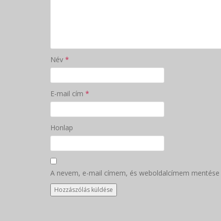
Név
*
E-mail cím
*
Honlap
A nevem, e-mail címem, és weboldalcímem mentése