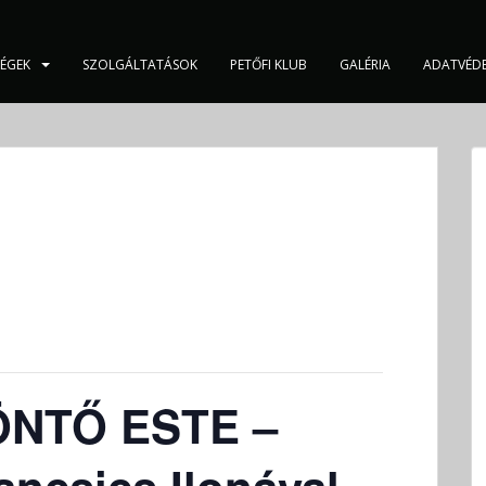
SÉGEK
SZOLGÁLTATÁSOK
PETŐFI KLUB
GALÉRIA
ADATVÉD
NTŐ ESTE –