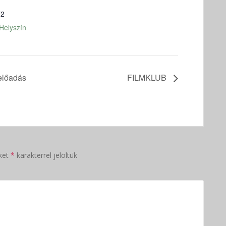
72
Helyszín
lőadás
FILMKLUB
ket
*
karakterrel jelöltük