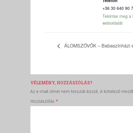
Telefon
+36 30 640 90 
Tekintse meg a 
weboldalát
ÁLOMSZÖVŐK – Babaszínházi e
VÉLEMÉNY, HOZZÁSZÓLÁS?
Az e-mail címet nem tesszük közzé.
A kötelező mező
Hozzászólás
*