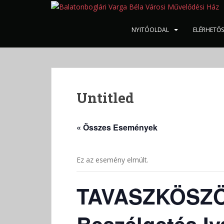
S
k
i
NYITÓOLDAL
ELÉRHETŐ
p
t
o
m
a
Untitled
i
n
c
« Összes Események
o
n
t
Ez az esemény elmúlt.
e
n
TAVASZKÖSZÖ
t