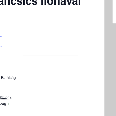
ancsics Ilonával
 Barátság
Somogy
szág
+