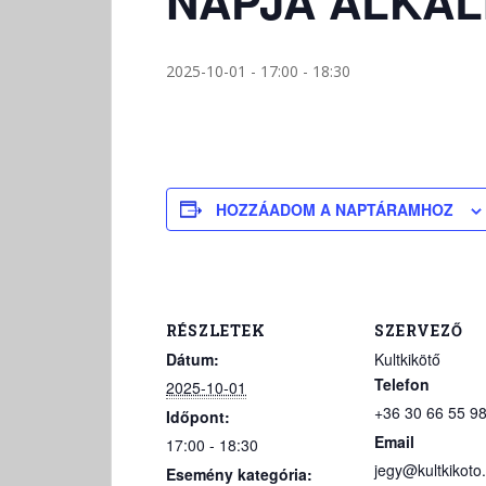
NAPJA ALKA
2025-10-01 - 17:00
-
18:30
HOZZÁADOM A NAPTÁRAMHOZ
RÉSZLETEK
SZERVEZŐ
Dátum:
Kultkikötő
Telefon
2025-10-01
+36 30 66 55 9
Időpont:
Email
17:00 - 18:30
jegy@kultkikoto
Esemény kategória: