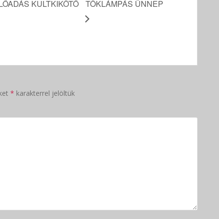
LŐADÁS KULTKIKÖTŐ
TÖKLÁMPÁS ÜNNEP
ket
*
karakterrel jelöltük