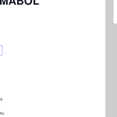
LMÁBÓL
89
.hu