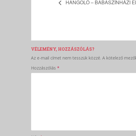
HANGOLÓ – BABASZÍNHÁZI E
VÉLEMÉNY, HOZZÁSZÓLÁS?
Az e-mail címet nem tesszük közzé.
A kötelező mező
Hozzászólás
*