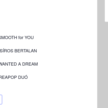
00 SMOOTH for YOU
00 ZSÍROS BERTALAN
.00 WANTED A DREAM
0 CREAPOP DUÓ