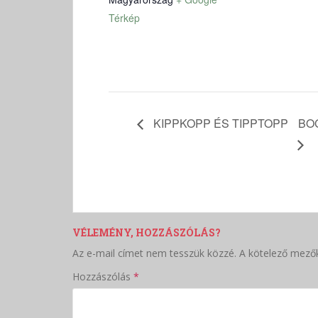
Térkép
KIPPKOPP ÉS TIPPTOPP
BO
VÉLEMÉNY, HOZZÁSZÓLÁS?
Az e-mail címet nem tesszük közzé.
A kötelező mező
Hozzászólás
*