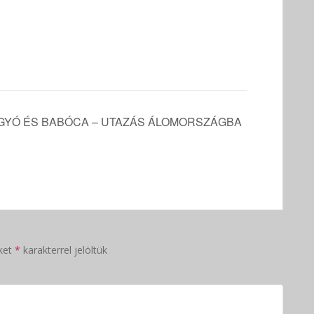
GYÓ ÉS BABÓCA – UTAZÁS ÁLOMORSZÁGBA
ket
*
karakterrel jelöltük