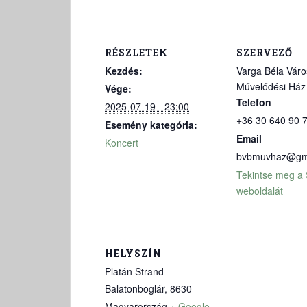
RÉSZLETEK
SZERVEZŐ
Kezdés:
Varga Béla Váro
Művelődési Ház
Vége:
Telefon
2025-07-19 - 23:00
+36 30 640 90 
Esemény kategória:
Email
Koncert
bvbmuvhaz@gm
Tekintse meg a
weboldalát
HELYSZÍN
Platán Strand
Balatonboglár
,
8630
Magyarország
+ Google