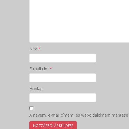
Név
*
E-mail cím
*
Honlap
A nevem, e-mail címem, és weboldalcímem mentése