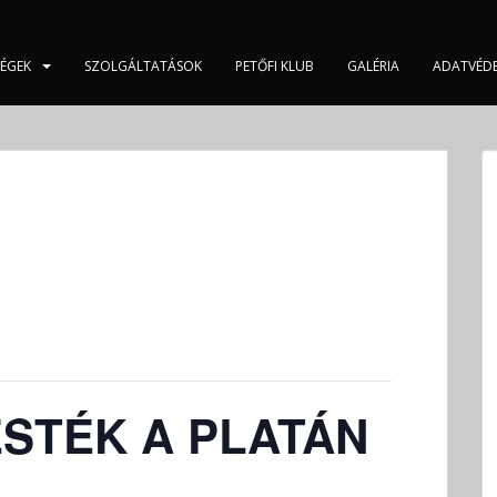
SÉGEK
SZOLGÁLTATÁSOK
PETŐFI KLUB
GALÉRIA
ADATVÉD
STÉK A PLATÁN