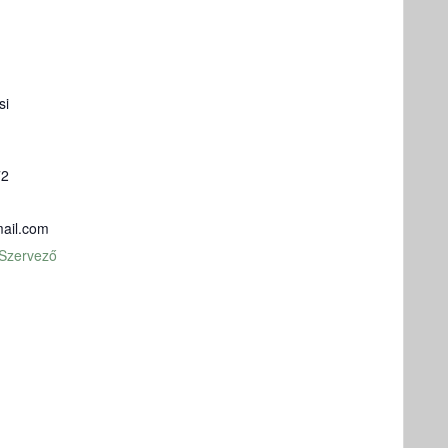
si
72
ail.com
 Szervező