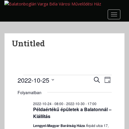
S
k
TOGGLE
i
p
t
o
Untitled
m
a
i
n
c
o
Események
E
E
2022-10-25
K
N
n
s
s
for
E
D
A
t
e
R
Folyamatban
e
2022-
á
P
e
m
E
m
t
10-
n
é
2022-10-24 - 08:00
-
2022-10-30 - 17:00
S
é
u
Példaértékű épületek a Balatonnál –
t
n
25
E
m
n
Kiállítás
y
T
k
n
y
T
Lengyel-Magyar Barátság Háza
Árpád utca 17,
i