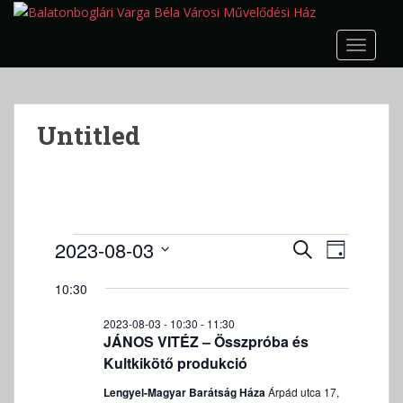
S
k
TOGGLE
i
p
t
o
Untitled
m
a
i
n
c
o
Események
E
E
2023-08-03
K
N
n
s
s
for
E
D
A
t
e
R
10:30
e
2023-
á
P
e
m
E
m
t
08-
n
é
2023-08-03 - 10:30
-
11:30
S
é
u
JÁNOS VITÉZ – Összpróba és
t
n
03
E
m
n
Kultkikötő produkció
y
T
k
n
y
T
Lengyel-Magyar Barátság Háza
Árpád utca 17,
i