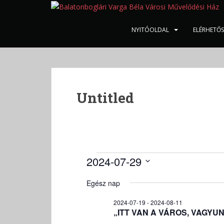
S
k
i
NYITÓOLDAL
ELÉRHETŐ
p
t
o
m
a
Untitled
i
n
c
o
n
t
Események
2024-07-29
e
for
D
n
Egész nap
2024-
á
t
t
07-
2024-07-19
-
2024-08-11
u
„ITT VAN A VÁROS, VAGYUNK 
29
m