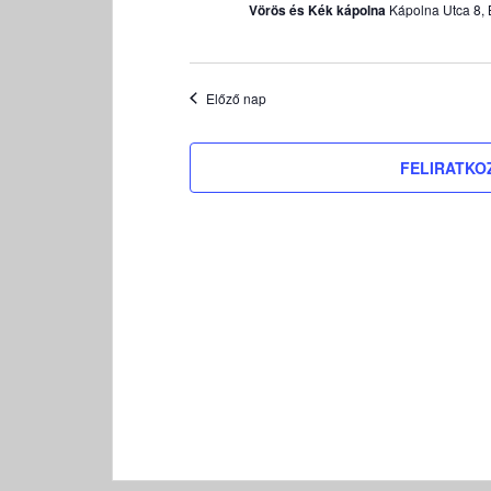
Vörös és Kék kápolna
Kápolna Utca 8, 
k
i
v
á
Előző nap
l
a
FELIRATKO
s
z
t
á
s
a
.