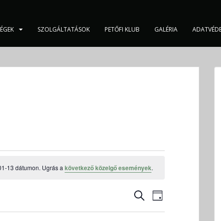
SÉGEK
SZOLGÁLTATÁSOK
PETŐFI KLUB
GALÉRIA
ADATVÉD
01-13 dátumon. Ugrás a
következő közelgő események
.
E
E
K
N
s
s
E
A
e
R
e