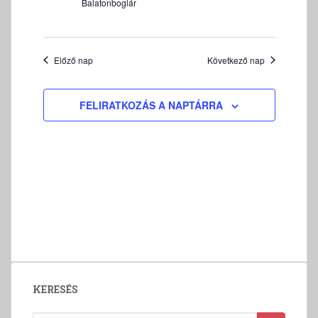
é
e
K
Balatonboglár
v
z
I
k
á
e
F
k
l
t
E
e
Előző nap
Következő nap
n
a
J
r
a
s
E
v
z
e
Z
FELIRATKOZÁS A NAPTÁRRA
i
t
É
s
g
á
S
é
á
s
s
c
a
e
i
.
ó
é
s
n
é
z
e
KERESÉS
t