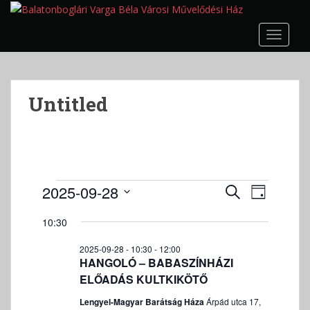
S
k
TOGGLE
i
p
t
o
Untitled
m
a
i
n
c
o
Események
E
E
2025-09-28
K
N
n
s
s
for
E
D
A
t
e
R
10:30
e
2025-
á
P
e
m
E
m
t
09-
n
é
2025-09-28 - 10:30
-
12:00
S
é
u
HANGOLÓ – BABASZÍNHÁZI
t
n
28
E
m
n
ELŐADÁS KULTKIKÖTŐ
y
T
k
n
y
T
Lengyel-Magyar Barátság Háza
Árpád utca 17,
i