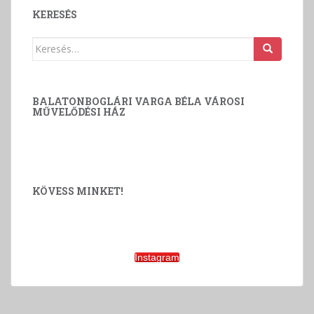
v
KERESÉS
á
l
Keresés:
a
s
z
BALATONBOGLÁRI VARGA BÉLA VÁROSI
t
MŰVELŐDÉSI HÁZ
á
s
KÖVESS MINKET!
Instagram