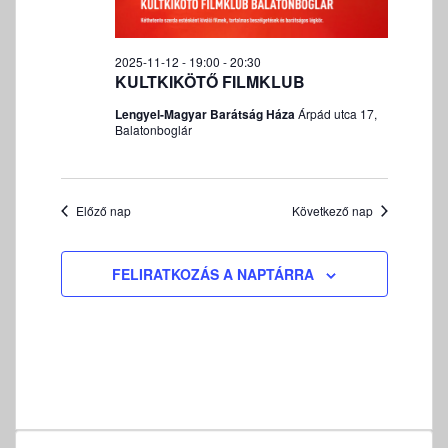
é
e
K
v
z
I
k
á
e
F
k
2025-11-12 - 19:00
-
20:30
l
t
E
KULTKIKÖTŐ FILMKLUB
e
n
a
J
r
a
s
E
Lengyel-Magyar Barátság Háza
Árpád utca 17,
v
Balatonboglár
z
e
Z
i
t
É
s
g
á
S
é
á
s
s
Előző nap
Következő nap
c
a
e
i
.
ó
é
FELIRATKOZÁS A NAPTÁRRA
s
n
é
z
e
t