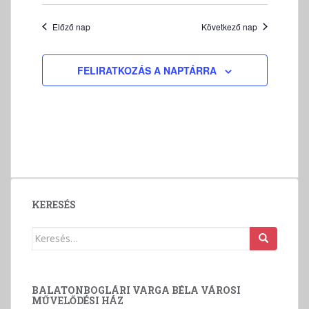
v
á
Előző nap
Következő nap
l
a
s
FELIRATKOZÁS A NAPTÁRRA
z
t
á
s
KERESÉS
Keresés:
BALATONBOGLÁRI VARGA BÉLA VÁROSI
MŰVELŐDÉSI HÁZ