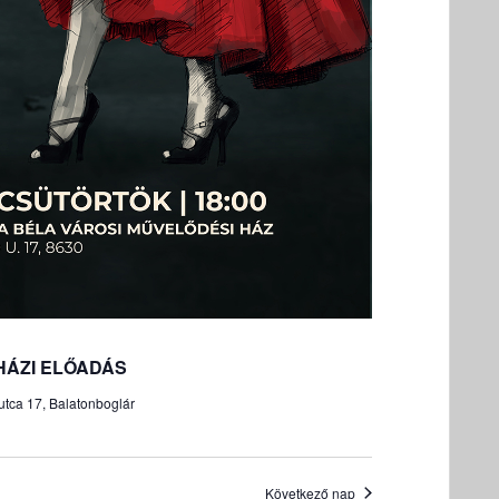
t
v
á
l
a
s
z
t
á
s
HÁZI ELŐADÁS
utca 17, Balatonboglár
Következő nap