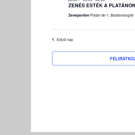
ZENÉS ESTÉK A PLATÁNON
k
i
Zenepavilon
Platán tér 1, Balatonboglár
v
á
l
Előző nap
a
s
z
FELIRATKO
t
á
s
a
.