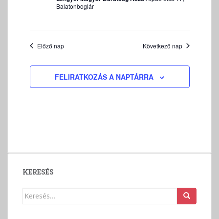
z
Balatonboglár
e
t
v
Előző nap
Következő nap
á
l
a
FELIRATKOZÁS A NAPTÁRRA
s
z
t
á
s
KERESÉS
Keresés: