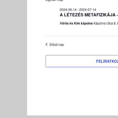
2024-
á
06-
t
2024-06-14
-
2024-07-14
29
u
A LÉTEZÉS METAFIZIKÁJA – K
m
Vörös és Kék kápolna
Kápolna Utca 8, 
k
i
v
á
Előző nap
l
a
FELIRATKO
s
z
t
á
s
a
.