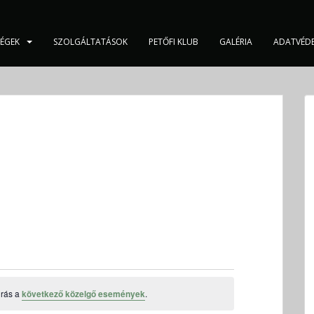
SÉGEK
SZOLGÁLTATÁSOK
PETŐFI KLUB
GALÉRIA
ADATVÉD
grás a
következő közelgő események
.