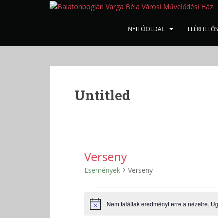
S
k
i
NYITÓOLDAL
ELÉRHETŐ
p
t
o
m
a
Untitled
i
n
c
o
n
t
Verseny
e
Események
Verseny
n
t
Események
Nem találtak eredményt erre a nézetre. U
N
o