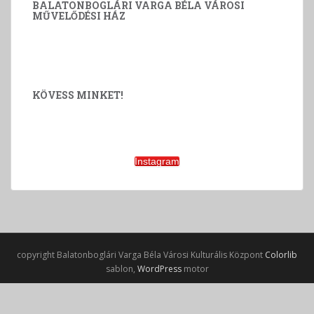
BALATONBOGLÁRI VARGA BÉLA VÁROSI
MŰVELŐDÉSI HÁZ
KÖVESS MINKET!
Instagram
copyright Balatonboglári Varga Béla Városi Kulturális Központ
Colorlib
sablon,
WordPress
motor