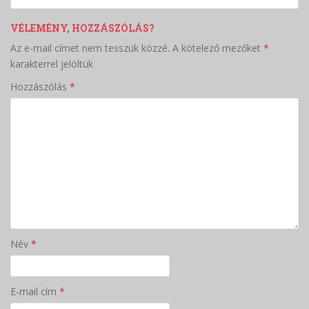
VÉLEMÉNY, HOZZÁSZÓLÁS?
Az e-mail címet nem tesszük közzé.
A kötelező mezőket
*
karakterrel jelöltük
Hozzászólás
*
Név
*
E-mail cím
*