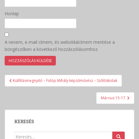
Honlap
A nevem, e-mail címem, és weboldalcímem mentése a
böngészőben a következő hozzászólásomhoz.
Bejegyzés
Kiállításmegnyitó – Fülöp Mihály képzőművész – Szőlőskislak
navigáció
Március 15-17.
KERESÉS
Keresés: