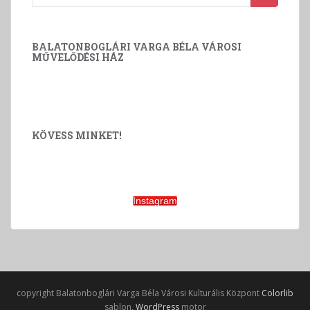
BALATONBOGLÁRI VARGA BÉLA VÁROSI
MŰVELŐDÉSI HÁZ
KÖVESS MINKET!
Instagram
copyright Balatonboglári Varga Béla Városi Kulturális Központ
Colorlib
sablon,
WordPress
motor