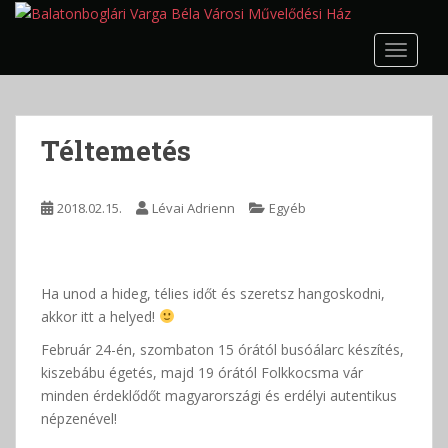
S
k
TOGGLE
i
p
t
o
Téltemetés
m
a
i
2018.02.15.
Lévai Adrienn
Egyéb
n
c
o
n
Ha unod a hideg, télies időt és szeretsz hangoskodni,
t
akkor itt a helyed!
e
Február 24-én, szombaton 15 órától busóálarc készítés,
n
kiszebábu égetés, majd 19 órától Folkkocsma vár
t
minden érdeklődőt magyarországi és erdélyi autentikus
népzenével!