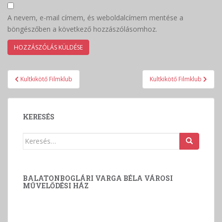
A nevem, e-mail címem, és weboldalcímem mentése a
böngészőben a következő hozzászólásomhoz.
Bejegyzés
Kultkikötő Filmklub
Kultkikötő Filmklub
navigáció
KERESÉS
Keresés:
BALATONBOGLÁRI VARGA BÉLA VÁROSI
MŰVELŐDÉSI HÁZ