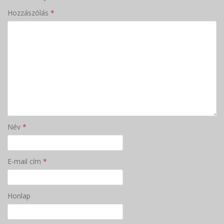
Hozzászólás
*
Név
*
E-mail cím
*
Honlap