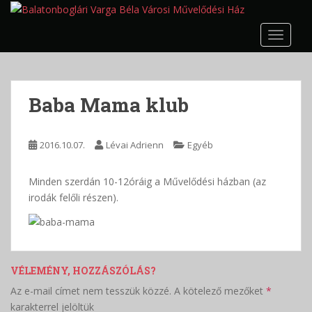
S
k
TOGGLE
i
p
t
o
Baba Mama klub
m
a
i
2016.10.07.
Lévai Adrienn
Egyéb
n
c
Minden szerdán 10-12óráig a Művelődési házban (az
o
irodák felőli részen).
n
t
e
n
t
VÉLEMÉNY, HOZZÁSZÓLÁS?
Az e-mail címet nem tesszük közzé.
A kötelező mezőket
*
karakterrel jelöltük