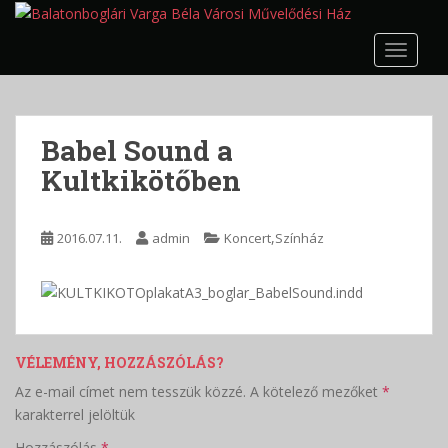
S
k
TOGGLE
i
p
t
o
Babel Sound a
m
Kultkikötőben
a
i
n
,
2016.07.11.
admin
Koncert
Színház
c
o
n
t
e
n
VÉLEMÉNY, HOZZÁSZÓLÁS?
t
Az e-mail címet nem tesszük közzé.
A kötelező mezőket
*
karakterrel jelöltük
Hozzászólás
*