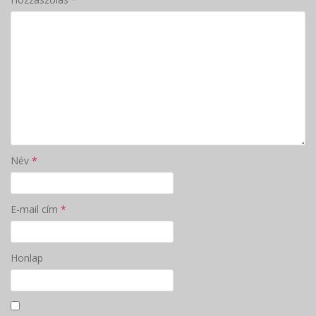
Név
*
E-mail cím
*
Honlap