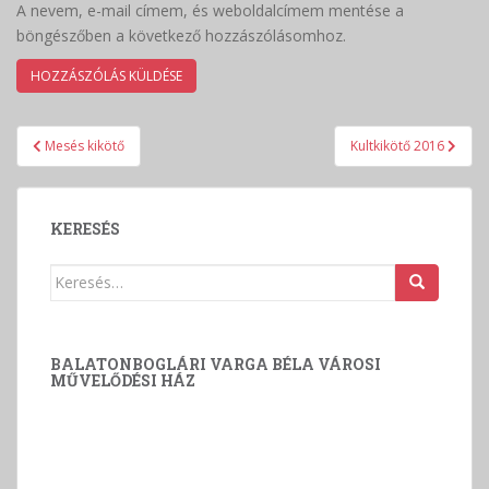
A nevem, e-mail címem, és weboldalcímem mentése a
böngészőben a következő hozzászólásomhoz.
Bejegyzés
Mesés kikötő
Kultkikötő 2016
navigáció
KERESÉS
Keresés:
BALATONBOGLÁRI VARGA BÉLA VÁROSI
MŰVELŐDÉSI HÁZ