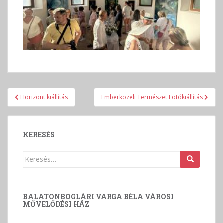
Bejegyzés
Horizont kiállítás
Emberközeli Természet Fotókiállítás
navigáció
KERESÉS
Keresés:
BALATONBOGLÁRI VARGA BÉLA VÁROSI
MŰVELŐDÉSI HÁZ