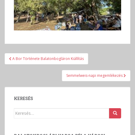
Bejegyzés
A Bor Története Balatonbogláron Kiállítás
navigáció
Semmelweis-napi megemlékezés
KERESÉS
Keresés: