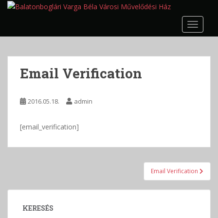
S
k
TOGGLE
i
p
t
o
Email Verification
m
a
i
2016.05.18.
admin
n
c
[email_verification]
o
n
t
e
Bejegyzés
Email Verification
n
navigáció
t
KERESÉS