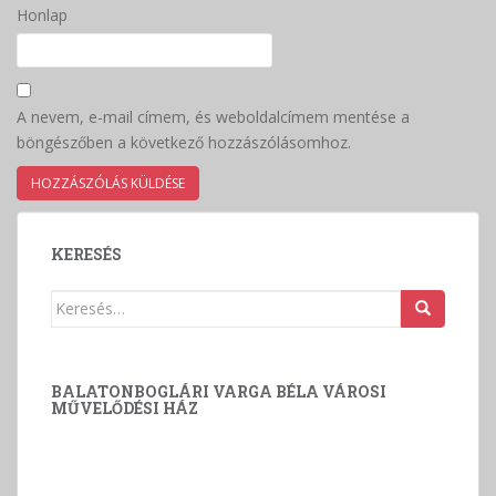
Honlap
A nevem, e-mail címem, és weboldalcímem mentése a
böngészőben a következő hozzászólásomhoz.
KERESÉS
Keresés:
BALATONBOGLÁRI VARGA BÉLA VÁROSI
MŰVELŐDÉSI HÁZ