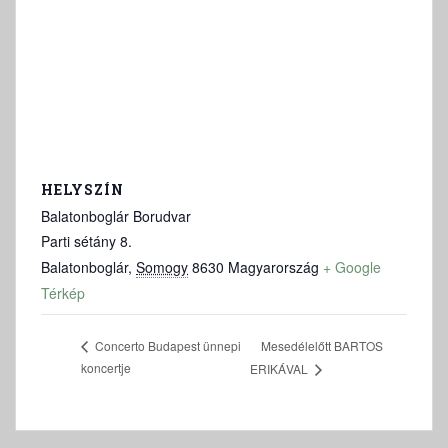
HELYSZÍN
Balatonboglár Borudvar
Parti sétány 8.
Balatonboglár
,
Somogy
8630
Magyarország
+ Google
Térkép
Mesedélelőtt BARTOS
Concerto Budapest ünnepi
koncertje
ERIKÁVAL