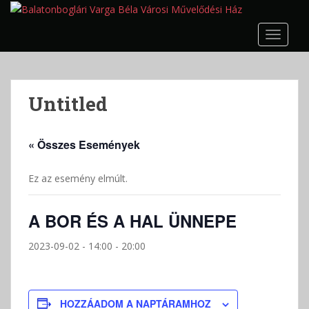
S
k
TOGGLE
i
p
t
o
Untitled
m
a
i
« Összes Események
n
c
Ez az esemény elmúlt.
o
n
t
A BOR ÉS A HAL ÜNNEPE
e
n
2023-09-02 - 14:00
-
20:00
t
HOZZÁADOM A NAPTÁRAMHOZ