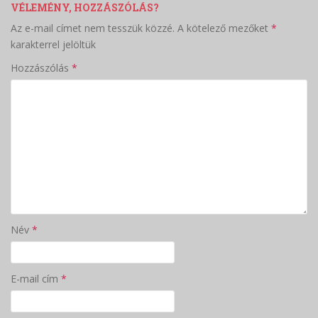
VÉLEMÉNY, HOZZÁSZÓLÁS?
Az e-mail címet nem tesszük közzé.
A kötelező mezőket
*
karakterrel jelöltük
Hozzászólás
*
Név
*
E-mail cím
*