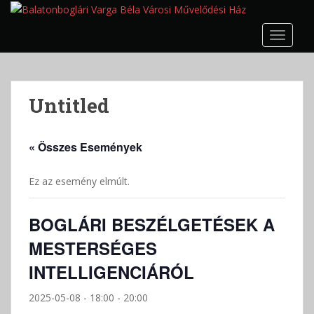
S
k
TOGGLE
i
p
t
o
Untitled
m
a
i
« Összes Események
n
c
Ez az esemény elmúlt.
o
n
t
BOGLÁRI BESZÉLGETÉSEK A
e
MESTERSÉGES
n
t
INTELLIGENCIÁRÓL
2025-05-08 - 18:00
-
20:00