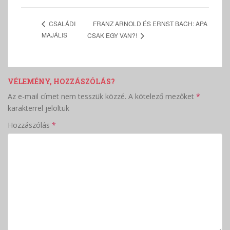
FRANZ ARNOLD ÉS ERNST BACH: APA
CSALÁDI
MAJÁLIS
CSAK EGY VAN?!
VÉLEMÉNY, HOZZÁSZÓLÁS?
Az e-mail címet nem tesszük közzé.
A kötelező mezőket
*
karakterrel jelöltük
Hozzászólás
*