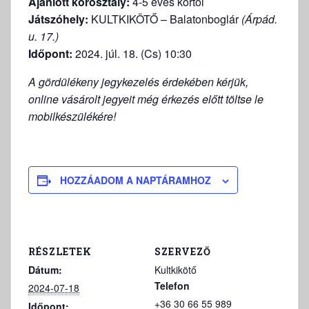
Ajánlott korosztály:
4-5 éves kortól
Játszóhely:
KULTKIKÖTŐ – Balatonboglár
(Árpád.
u. 17.)
Időpont:
2024. júl. 18. (Cs) 10:30
A gördülékeny jegykezelés érdekében kérjük,
online vásárolt jegyeit még érkezés előtt töltse le
mobilkészülékére!
HOZZÁADOM A NAPTÁRAMHOZ
RÉSZLETEK
SZERVEZŐ
Dátum:
Kultkikötő
Telefon
2024-07-18
+36 30 66 55 989
Időpont: