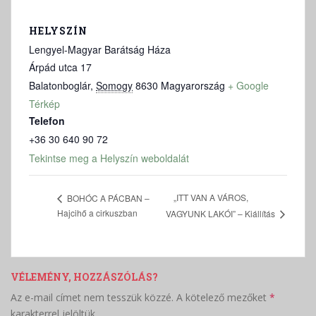
HELYSZÍN
Lengyel-Magyar Barátság Háza
Árpád utca 17
Balatonboglár
,
Somogy
8630
Magyarország
+ Google
Térkép
Telefon
+36 30 640 90 72
Tekintse meg a Helyszín weboldalát
„ITT VAN A VÁROS,
BOHÓC A PÁCBAN –
Hajcihő a cirkuszban
VAGYUNK LAKÓI” – Kiállítás
VÉLEMÉNY, HOZZÁSZÓLÁS?
Az e-mail címet nem tesszük közzé.
A kötelező mezőket
*
karakterrel jelöltük