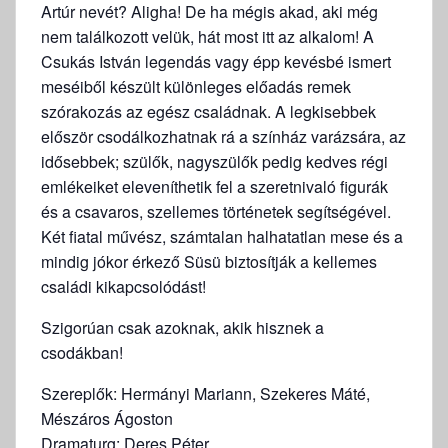
Artúr nevét? Aligha! De ha mégis akad, aki még
nem találkozott velük, hát most itt az alkalom! A
Csukás István legendás vagy épp kevésbé ismert
meséiből készült különleges előadás remek
szórakozás az egész családnak. A legkisebbek
először csodálkozhatnak rá a színház varázsára, az
idősebbek; szülők, nagyszülők pedig kedves régi
emlékeiket eleveníthetik fel a szeretnivaló figurák
és a csavaros, szellemes történetek segítségével.
Két fiatal művész, számtalan halhatatlan mese és a
mindig jókor érkező Süsü biztosítják a kellemes
családi kikapcsolódást!
Szigorúan csak azoknak, akik hisznek a
csodákban!
Szereplők: Hermányi Mariann, Szekeres Máté,
Mészáros Ágoston
Dramaturg: Deres Péter