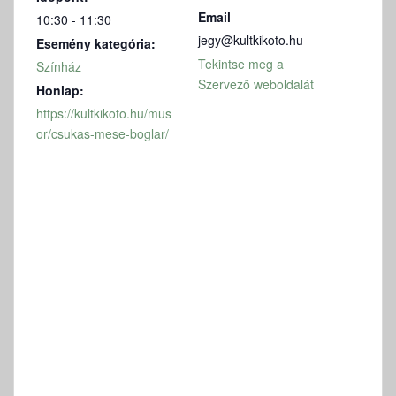
Email
10:30 - 11:30
jegy@kultkikoto.hu
Esemény kategória:
Tekintse meg a
Színház
Szervező weboldalát
Honlap:
https://kultkikoto.hu/mus
or/csukas-mese-boglar/