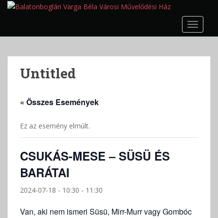
S
k
TOGGLE
i
p
t
o
Untitled
m
a
i
« Összes Események
n
c
Ez az esemény elmúlt.
o
n
t
CSUKÁS-MESE – SÜSÜ ÉS
e
BARÁTAI
n
t
2024-07-18 - 10:30
-
11:30
Van, aki nem ismeri Süsü, Mirr-Murr vagy Gombóc