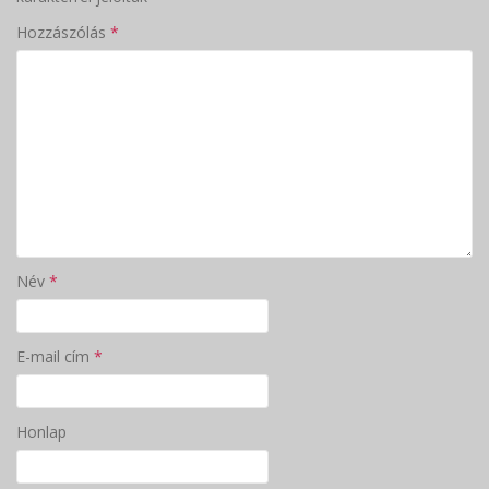
Hozzászólás
*
Név
*
E-mail cím
*
Honlap