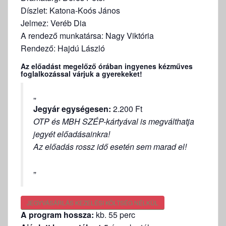
Díszlet: Katona-Koós János
Jelmez: Veréb Dia
A rendező munkatársa: Nagy Viktória
Rendező: Hajdú László
Az előadást megelőző órában ingyenes kézműves
foglalkozással várjuk a gyerekeket!
Jegyár egységesen:
2.200 Ft
OTP és MBH SZÉP-kártyával is megválthatja
jegyét előadásainkra!
Az előadás rossz idő esetén sem marad el!
JEGYVÁSÁRLÁS KEZELÉSI KÖLTSÉG NÉLKÜL
A program hossza:
kb. 55 perc