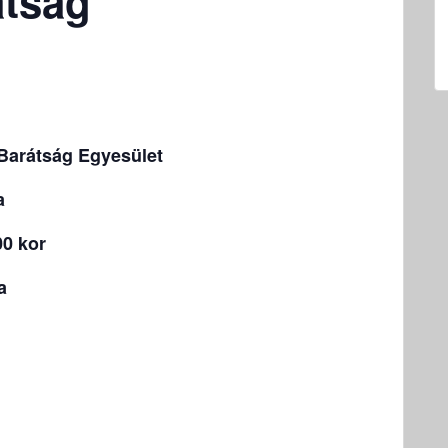
átság
Barátság Egyesület
a
00 kor
a