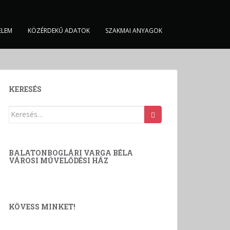
ELEM
KÖZÉRDEKŰ ADATOK
SZAKMAI ANYAGOK
KERESÉS
Keresés:
BALATONBOGLÁRI VARGA BÉLA
VÁROSI MŰVELŐDÉSI HÁZ
KÖVESS MINKET!