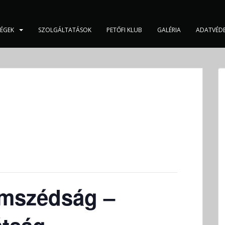
SÉGEK
SZOLGÁLTATÁSOK
PETŐFI KLUB
GALÉRIA
ADATVÉD
omszédság –