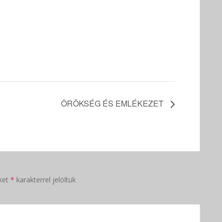
ÖRÖKSÉG ÉS EMLÉKEZET
ket
*
karakterrel jelöltük