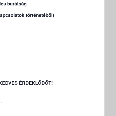
es barátság
apcsolatok történetéből)
KEDVES ÉRDEKLŐDŐT!