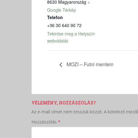
8630
Magyarország
+
Google Térkép
Telefon
+36 30 640 90 72
Tekintse meg a Helyszín
weboldalát
MOZI – Futni mentem
VÉLEMÉNY, HOZZÁSZÓLÁS?
Az e-mail címet nem tesszük közzé.
A kötelező mező
Hozzászólás
*