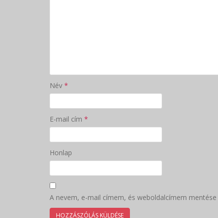
Név
*
E-mail cím
*
Honlap
A nevem, e-mail címem, és weboldalcímem mentése