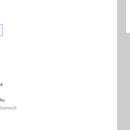
89
.hu
 Szervező