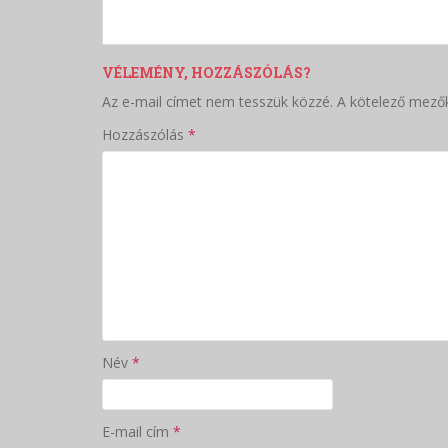
VÉLEMÉNY, HOZZÁSZÓLÁS?
Az e-mail címet nem tesszük közzé.
A kötelező mező
Hozzászólás
*
Név
*
E-mail cím
*