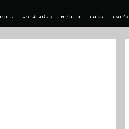
SÉGEK
SZOLGÁLTATÁSOK
PETŐFI KLUB
GALÉRIA
ADATVÉD