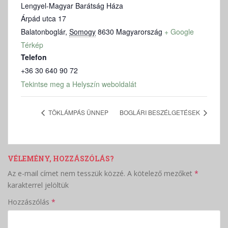
Lengyel-Magyar Barátság Háza
Árpád utca 17
Balatonboglár
,
Somogy
8630
Magyarország
+ Google
Térkép
Telefon
+36 30 640 90 72
Tekintse meg a Helyszín weboldalát
TÖKLÁMPÁS ÜNNEP
BOGLÁRI BESZÉLGETÉSEK
VÉLEMÉNY, HOZZÁSZÓLÁS?
Az e-mail címet nem tesszük közzé.
A kötelező mezőket
*
karakterrel jelöltük
Hozzászólás
*