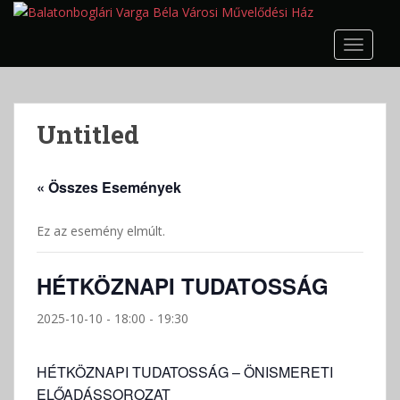
S
k
TOGGLE
i
p
t
o
Untitled
m
a
i
« Összes Események
n
c
Ez az esemény elmúlt.
o
n
t
HÉTKÖZNAPI TUDATOSSÁG
e
n
2025-10-10 - 18:00
-
19:30
t
HÉTKÖZNAPI TUDATOSSÁG – ÖNISMERETI
ELŐADÁSSOROZAT