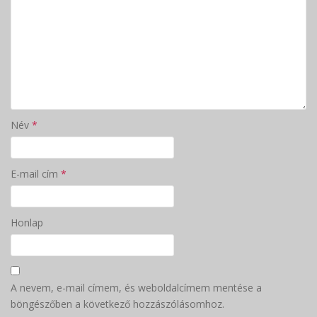
Név
*
E-mail cím
*
Honlap
A nevem, e-mail címem, és weboldalcímem mentése a
böngészőben a következő hozzászólásomhoz.