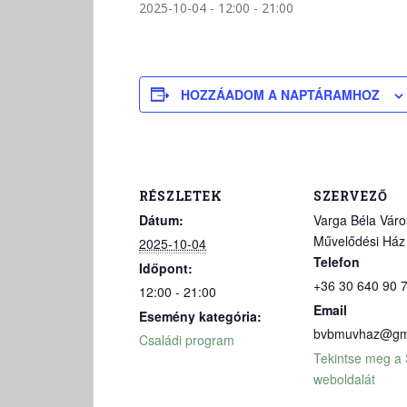
2025-10-04 - 12:00
-
21:00
HOZZÁADOM A NAPTÁRAMHOZ
RÉSZLETEK
SZERVEZŐ
Dátum:
Varga Béla Váro
Művelődési Ház
2025-10-04
Telefon
Időpont:
+36 30 640 90 
12:00 - 21:00
Email
Esemény kategória:
bvbmuvhaz@gm
Családi program
Tekintse meg a
weboldalát