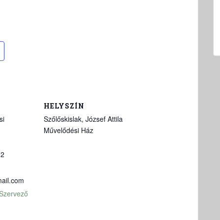
HELYSZÍN
si
Szőlőskislak, József Attila
Művelődési Ház
72
ail.com
 Szervező