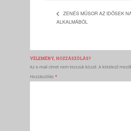
ZENÉS MŰSOR AZ IDŐSEK N
ALKALMÁBÓL
VÉLEMÉNY, HOZZÁSZÓLÁS?
Az e-mail címet nem tesszük közzé.
A kötelező mező
Hozzászólás
*