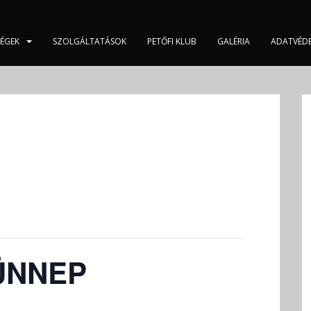
SÉGEK
SZOLGÁLTATÁSOK
PETŐFI KLUB
GALÉRIA
ADATVÉD
ÜNNEP