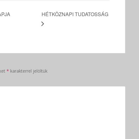
APJA
HÉTKÖZNAPI TUDATOSSÁG
ket
*
karakterrel jelöltük