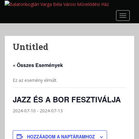
S
k
TOGGLE
i
p
t
o
Untitled
m
a
i
« Összes Események
n
c
Ez az esemény elmúlt.
o
n
t
JAZZ ÉS A BOR FESZTIVÁLJA
e
n
2024-07-10
-
2024-07-13
t
HOZZÁADOM A NAPTÁRAMHOZ