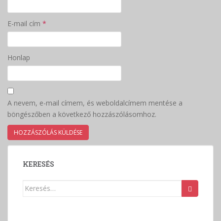
E-mail cím
*
Honlap
A nevem, e-mail címem, és weboldalcímem mentése a
böngészőben a következő hozzászólásomhoz.
KERESÉS
Keresés: