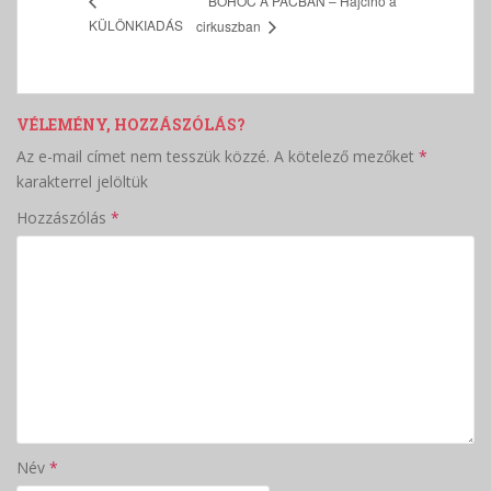
BOHÓC A PÁCBAN – Hajcihő a
KÜLÖNKIADÁS
cirkuszban
VÉLEMÉNY, HOZZÁSZÓLÁS?
Az e-mail címet nem tesszük közzé.
A kötelező mezőket
*
karakterrel jelöltük
Hozzászólás
*
Név
*