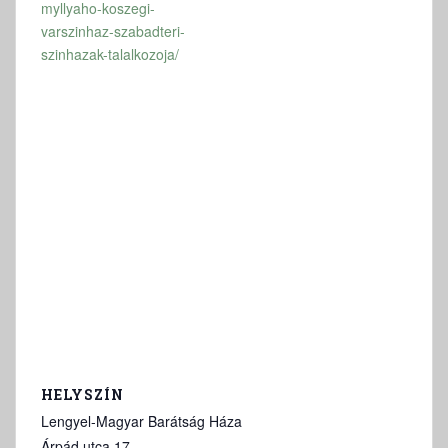
myllyaho-koszegi-
varszinhaz-szabadteri-
szinhazak-talalkozoja/
HELYSZÍN
Lengyel-Magyar Barátság Háza
Árpád utca 17