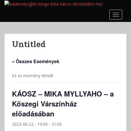
S
k
TOGGLE
i
p
t
o
Untitled
m
a
i
« Összes Események
n
c
Ez az esemény elmúlt.
o
n
t
KÁOSZ – MIKA MYLLYAHO – a
e
Kőszegi Várszínház
n
t
előadásában
2023-06-22 - 19:00
-
21:00