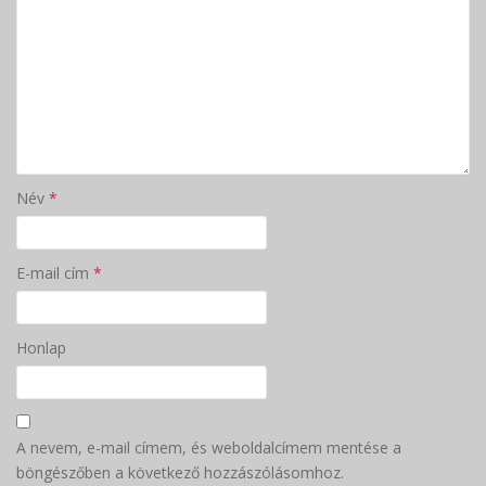
Név
*
E-mail cím
*
Honlap
A nevem, e-mail címem, és weboldalcímem mentése a
böngészőben a következő hozzászólásomhoz.