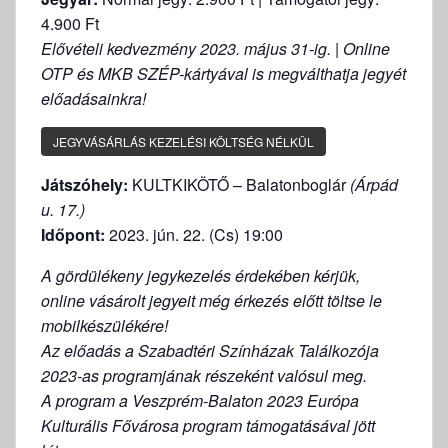
4.900 Ft
Elővételi kedvezmény 2023. május 31-ig. | Online
OTP és MKB SZÉP-kártyával is megválthatja jegyét
előadásainkra!
JEGYVÁSÁRLÁS KEZELÉSI KÖLTSÉG NÉLKÜL
Játszóhely:
KULTKIKÖTŐ – Balatonboglár
(Árpád
u. 17.)
Időpont:
2023. jún. 22. (Cs) 19:00
A gördülékeny jegykezelés érdekében kérjük,
online vásárolt jegyeit még érkezés előtt töltse le
mobilkészülékére!
Az előadás a Szabadtéri Színházak Találkozója
2023-as programjának részeként valósul meg.
A program a Veszprém-Balaton 2023 Európa
Kulturális Fővárosa program támogatásával jött