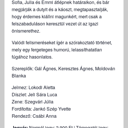
Sofia, Julia és Emmi átlépnek határaikon, és bár
megjárják a dutyit és a káoszt, megtapasztalják,
hogy érdemes kiállni magunkért, mert csak a
felszabaduláson keresztül vezet út az igazi
önismerethez.
Valódi felismeréseket ígér a szórakoztató történet,
mely egy fergeteges humorú, lelassíthatatlan
fúgához hasonlatos.
Szereplők: Gál Ágnes, Keresztes Ágnes, Moldován
Blanka
Jelmez: Lokodi Aletta
Díszlet: Jeli Sára Luca
Zene: Szegvári Júlia
Fordította: Jankó Szép Yvette
Rendező: Csábi Anna
Jegyár:
Normál jegy: 2.900 Ft | Támogatói jegy: