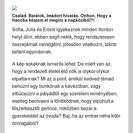
Család. Barátok. Imádott hivatás. Otthon. Hogy a
francba késtem el megint a napköziből?!
Sofia, Julia és Emmi igyekeznek minden fronton
helyt állni, ebben segít nekik, hogy rendszeresen
összejárnak nevetgélni, jólesően vitatkozni, tükröt
tartani egymásnak.
A kép sokaknak ismerős lehet. De miért van az,
hogy a rendezett életet élő nők is olykor-olykor
elpattannak? Mi az a pont, amikor kedved támad
behúzni egy bunkónak a kávézóban, vagy
elbúcsúzni a pályádtól egy szerelem reményében,
esetleg beolvasni a főnöködnek, hogy elpuhult a
főszerkesztői gerince, miközben bezár a
gyerekeddel az óvoda? Baj, ha az ember néha kitör
önmagából?