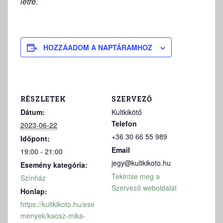
létre.
HOZZÁADOM A NAPTÁRAMHOZ
RÉSZLETEK
SZERVEZŐ
Dátum:
Kultkikötő
Telefon
2023-06-22
+36 30 66 55 989
Időpont:
Email
19:00 - 21:00
jegy@kultkikoto.hu
Esemény kategória:
Tekintse meg a
Színház
Szervező weboldalát
Honlap:
https://kultkikoto.hu/ese
menyek/kaosz-mika-