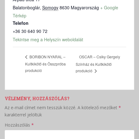
Balatonboglár
,
Somogy
8630
Magyarország
+ Google
Térkép
Telefon
+36 30 640 90 72
Tekintse meg a Helyszín weboldalát
OSCAR – Csiky Gergely
BORIBON NYARAL –
Kultkikötő és Összpróba
Színház és Kultkikötő
produkció
produkció
VÉLEMÉNY, HOZZÁSZÓLÁS?
Az e-mail címet nem tesszük közzé.
A kötelező mezőket
*
karakterrel jelöltük
Hozzászólás
*