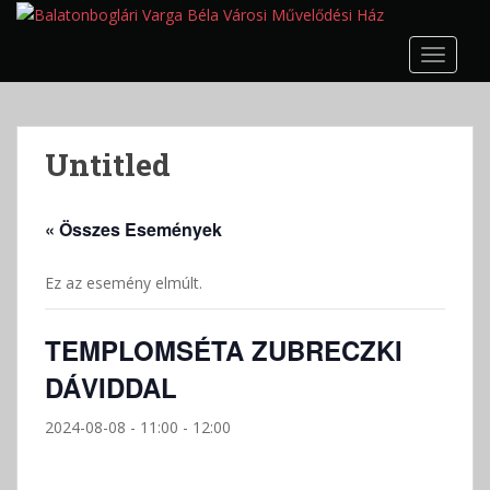
S
k
TOGGLE
i
p
t
o
Untitled
m
a
i
« Összes Események
n
c
Ez az esemény elmúlt.
o
n
t
TEMPLOMSÉTA ZUBRECZKI
e
DÁVIDDAL
n
t
2024-08-08 - 11:00
-
12:00