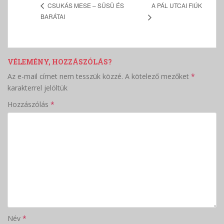
A PÁL UTCAI FIÚK
CSUKÁS MESE – SÜSÜ ÉS
BARÁTAI
VÉLEMÉNY, HOZZÁSZÓLÁS?
Az e-mail címet nem tesszük közzé.
A kötelező mezőket
*
karakterrel jelöltük
Hozzászólás
*
Név
*