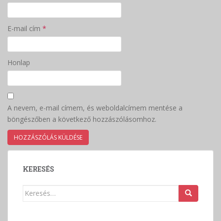
E-mail cím
*
Honlap
A nevem, e-mail címem, és weboldalcímem mentése a
böngészőben a következő hozzászólásomhoz.
KERESÉS
Keresés: