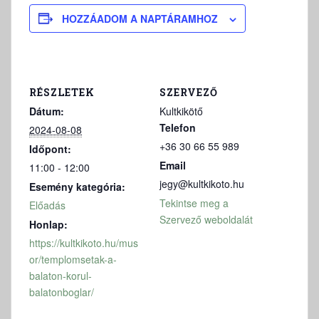
HOZZÁADOM A NAPTÁRAMHOZ
RÉSZLETEK
SZERVEZŐ
Dátum:
Kultkikötő
Telefon
2024-08-08
+36 30 66 55 989
Időpont:
Email
11:00 - 12:00
jegy@kultkikoto.hu
Esemény kategória:
Tekintse meg a
Előadás
Szervező weboldalát
Honlap:
https://kultkikoto.hu/mus
or/templomsetak-a-
balaton-korul-
balatonboglar/