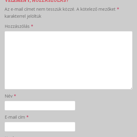
VÉLEMÉNY, HOZZÁSZÓLÁS?
Az e-mail címet nem tesszük közzé.
A kötelező mezőket
*
karakterrel jelöltük
Hozzászólás
*
Név
*
E-mail cím
*