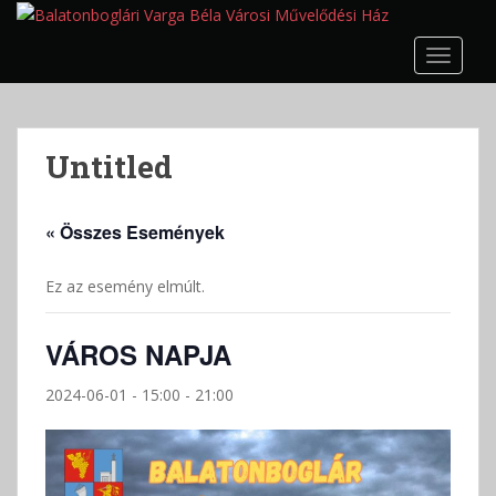
S
k
TOGGLE
i
p
t
o
Untitled
m
a
i
« Összes Események
n
c
Ez az esemény elmúlt.
o
n
t
VÁROS NAPJA
e
n
2024-06-01 - 15:00
-
21:00
t