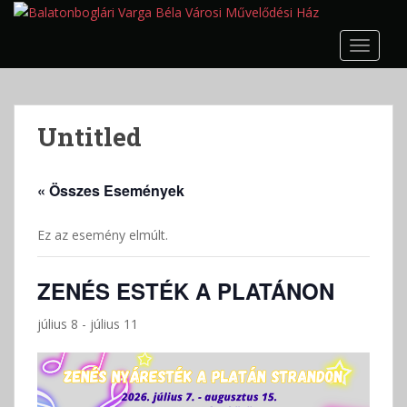
S
k
TOGGLE
i
p
t
o
Untitled
m
a
i
« Összes Események
n
c
Ez az esemény elmúlt.
o
n
t
ZENÉS ESTÉK A PLATÁNON
e
n
július 8
-
július 11
t