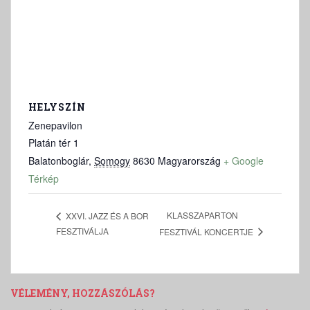
HELYSZÍN
Zenepavilon
Platán tér 1
Balatonboglár
,
Somogy
8630
Magyarország
+ Google
Térkép
KLASSZAPARTON
XXVI. JAZZ ÉS A BOR
FESZTIVÁLJA
FESZTIVÁL KONCERTJE
VÉLEMÉNY, HOZZÁSZÓLÁS?