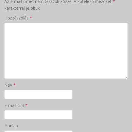
Az e-mail címet nem tesszük közzé.
A kötelező mezőket
*
karakterrel jelöltük
Hozzászólás
*
Név
*
E-mail cím
*
Honlap