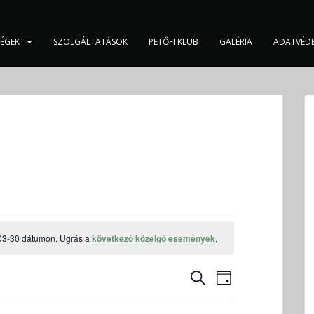
SÉGEK
SZOLGÁLTATÁSOK
PETŐFI KLUB
GALÉRIA
ADATVÉD
03-30 dátumon. Ugrás a
következő közelgő események
.
E
E
K
N
s
s
E
A
e
R
e