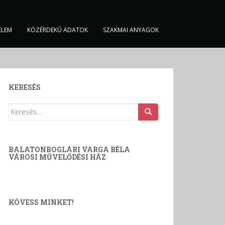
ELEM
KÖZÉRDEKŰ ADATOK
SZAKMAI ANYAGOK
KERESÉS
Keresés:
BALATONBOGLÁRI VARGA BÉLA
VÁROSI MŰVELŐDÉSI HÁZ
KÖVESS MINKET!