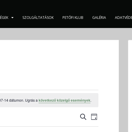
SÉGEK
SZOLGÁLTATÁSOK
PETŐFI KLUB
GALÉRIA
ADATVÉD
07-14 dátumon. Ugrás a
következő közelgő események
.
E
E
K
N
s
s
E
A
e
R
e