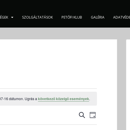
SÉGEK
SZOLGÁLTATÁSOK
PETŐFI KLUB
GALÉRIA
ADATVÉD
07-16 dátumon. Ugrás a
következő közelgő események
.
E
E
K
N
s
s
E
A
e
R
e