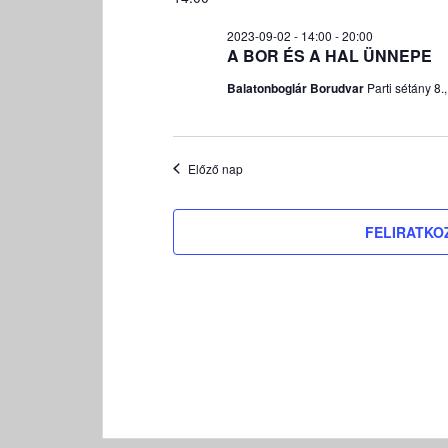
2023-
á
09-
t
2023-09-02 - 14:00
-
20:00
02
u
A BOR ÉS A HAL ÜNNEPE
m
Balatonboglár Borudvar
Parti sétány 8.
k
i
v
á
Előző nap
l
a
FELIRATKO
s
z
t
á
s
a
.