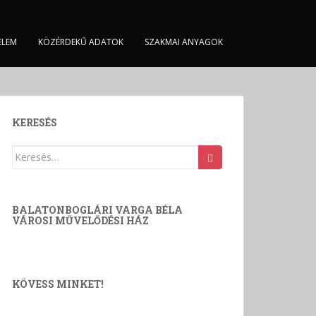
ELEM
KÖZÉRDEKŰ ADATOK
SZAKMAI ANYAGOK
KERESÉS
Keresés:
BALATONBOGLÁRI VARGA BÉLA
VÁROSI MŰVELŐDÉSI HÁZ
KÖVESS MINKET!