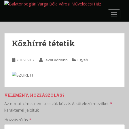
S
k
TOGGLE
i
p
t
o
Közhírré tétetik
m
a
i
2016.09.07.
Lévai Adrienn
Egyéb
n
c
o
n
t
VÉLEMÉNY, HOZZÁSZÓLÁS?
e
n
Az e-mail címet nem tesszük közzé.
A kötelező mezőket
*
t
karakterrel jelöltük
Hozzászólás
*