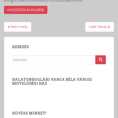
böngészőben a következő hozzászólásomhoz.
Bejegyzés
Retro Party
Cseh Tamás
navigáció
KERESÉS
Keresés:
BALATONBOGLÁRI VARGA BÉLA VÁROSI
MŰVELŐDÉSI HÁZ
KÖVESS MINKET!