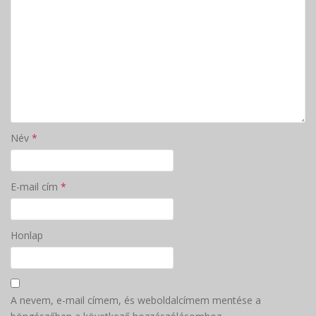
Név
*
E-mail cím
*
Honlap
A nevem, e-mail címem, és weboldalcímem mentése a