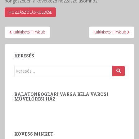
böngészőben a következő hozzászólásomhoz.
Bejegyzés
Kultkikötő Filmklub
Kultkikötő Filmklub
navigáció
KERESÉS
Keresés:
BALATONBOGLÁRI VARGA BÉLA VÁROSI
MŰVELŐDÉSI HÁZ
KÖVESS MINKET!