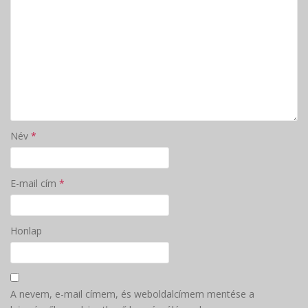
Név
*
E-mail cím
*
Honlap
A nevem, e-mail címem, és weboldalcímem mentése a