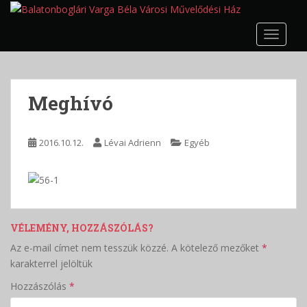
S
k
TOGGLE
i
p
t
o
Meghívó
m
a
i
2016.10.12.
Lévai Adrienn
Egyéb
n
c
o
n
t
VÉLEMÉNY, HOZZÁSZÓLÁS?
e
n
Az e-mail címet nem tesszük közzé.
A kötelező mezőket
*
t
karakterrel jelöltük
Hozzászólás
*