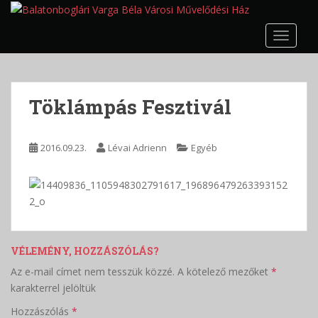
S
k
TOGGLE
i
p
t
o
Töklámpás Fesztivál
m
a
i
2016.09.23.
Lévai Adrienn
Egyéb
n
c
o
n
t
e
VÉLEMÉNY, HOZZÁSZÓLÁS?
n
t
Az e-mail címet nem tesszük közzé.
A kötelező mezőket
*
karakterrel jelöltük
Hozzászólás
*