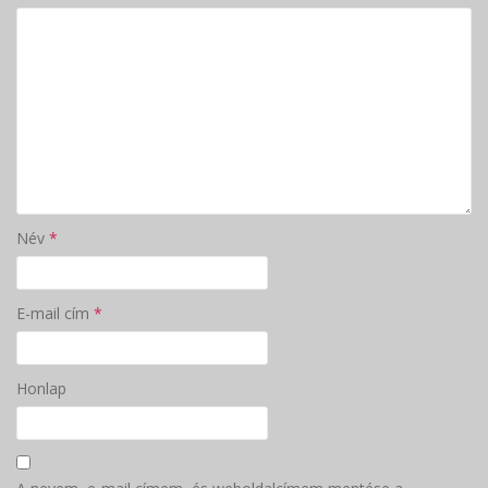
Név
*
E-mail cím
*
Honlap