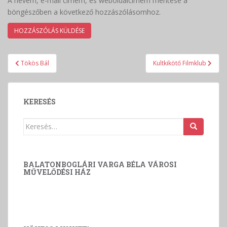
A nevem, e-mail címem, és weboldalcímem mentése a
böngészőben a következő hozzászólásomhoz.
Bejegyzés
Tökös Bál
Kultkikötő Filmklub
navigáció
KERESÉS
Keresés:
BALATONBOGLÁRI VARGA BÉLA VÁROSI
MŰVELŐDÉSI HÁZ