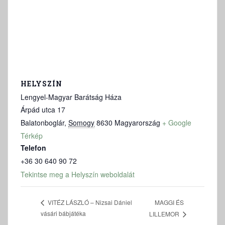
HELYSZÍN
Lengyel-Magyar Barátság Háza
Árpád utca 17
Balatonboglár
,
Somogy
8630
Magyarország
+ Google
Térkép
Telefon
+36 30 640 90 72
Tekintse meg a Helyszín weboldalát
MAGGI ÉS
VITÉZ LÁSZLÓ – Nizsai Dániel
vásári bábjátéka
LILLEMOR