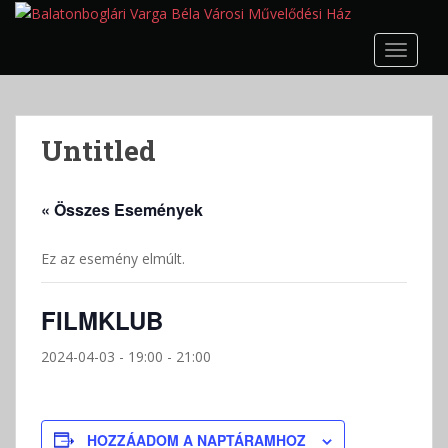
S
k
TOGGLE
i
p
t
o
Untitled
m
a
i
« Összes Események
n
c
Ez az esemény elmúlt.
o
n
t
FILMKLUB
e
n
2024-04-03 - 19:00
-
21:00
t
HOZZÁADOM A NAPTÁRAMHOZ