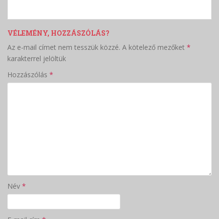
VÉLEMÉNY, HOZZÁSZÓLÁS?
Az e-mail címet nem tesszük közzé.
A kötelező mezőket
*
karakterrel jelöltük
Hozzászólás
*
Név
*