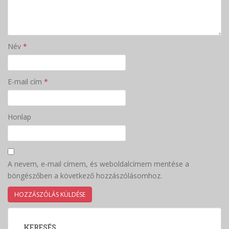
Név
*
E-mail cím
*
Honlap
A nevem, e-mail címem, és weboldalcímem mentése a
böngészőben a következő hozzászólásomhoz.
KERESÉS