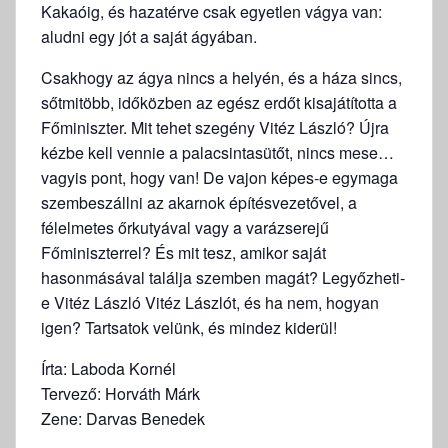
Kakaóig, és hazatérve csak egyetlen vágya van:
aludni egy jót a saját ágyában.
Csakhogy az ágya nincs a helyén, és a háza sincs,
sőtmitöbb, időközben az egész erdőt kisajátította a
Főminiszter. Mit tehet szegény Vitéz László? Újra
kézbe kell vennie a palacsintasütőt, nincs mese…
vagyis pont, hogy van! De vajon képes-e egymaga
szembeszállni az akarnok építésvezetővel, a
félelmetes őrkutyával vagy a varázserejű
Főminiszterrel? És mit tesz, amikor saját
hasonmásával találja szemben magát? Legyőzheti-
e Vitéz László Vitéz Lászlót, és ha nem, hogyan
igen? Tartsatok velünk, és mindez kiderül!
Írta: Laboda Kornél
Tervező: Horváth Márk
Zene: Darvas Benedek