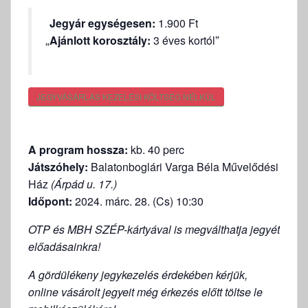
Jegyár egységesen:
1.900 Ft
Ajánlott korosztály:
3 éves kortól
JEGYVÁSÁRLÁS KEZELÉSI KÖLTSÉG NÉLKÜL
A program hossza:
kb. 40 perc
Játszóhely:
Balatonboglári Varga Béla Művelődési
Ház
(Árpád u. 17.)
Időpont:
2024. márc. 28. (Cs) 10:30
OTP és MBH SZÉP-kártyával is megválthatja jegyét
előadásainkra!
A gördülékeny jegykezelés érdekében kérjük,
online vásárolt jegyeit még érkezés előtt töltse le