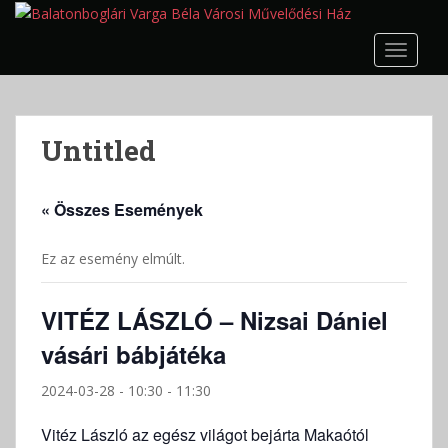
S
k
TOGGLE
i
p
t
o
Untitled
m
a
i
« Összes Események
n
c
Ez az esemény elmúlt.
o
n
t
VITÉZ LÁSZLÓ – Nizsai Dániel
e
vásári bábjátéka
n
t
2024-03-28 - 10:30
-
11:30
Vitéz László az egész világot bejárta Makaótól