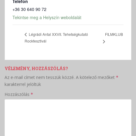
Telefon
+36 30 640 90 72
Tekintse meg a Helyszín weboldalát
FILMKLUB
Légrádi Antal XXVII. Tehetségkutató
Rockfesztivál
VÉLEMÉNY, HOZZÁSZÓLÁS?
Az e-mail címet nem tesszük közzé.
A kötelező mezőket
*
karakterrel jelöltük
Hozzászólás
*