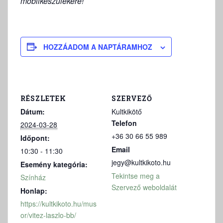
mobilkészülékére!
HOZZÁADOM A NAPTÁRAMHOZ
RÉSZLETEK
SZERVEZŐ
Dátum:
Kultkikötő
Telefon
2024-03-28
+36 30 66 55 989
Időpont:
Email
10:30 - 11:30
jegy@kultkikoto.hu
Esemény kategória:
Tekintse meg a
Színház
Szervező weboldalát
Honlap:
https://kultkikoto.hu/mus
or/vitez-laszlo-bb/