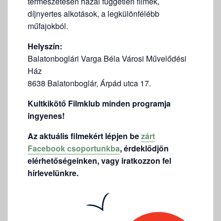
természetesen hazai független filmek,
díjnyertes alkotások, a legkülönfélébb
műfajokból.
Helyszín:
Balatonboglári Varga Béla Városi Művelődési
Ház
8638 Balatonboglár, Árpád utca 17.
Kultkikötő Filmklub minden programja
ingyenes!
Az aktuális filmekért lépjen be
zárt
Facebook csoportunkba
, érdeklődjön
elérhetőségeinken, vagy iratkozzon fel
hírlevelünkre.