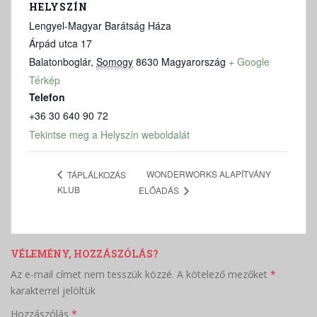
HELYSZÍN
Lengyel-Magyar Barátság Háza
Árpád utca 17
Balatonboglár
,
Somogy
8630
Magyarország
+ Google
Térkép
Telefon
+36 30 640 90 72
Tekintse meg a Helyszín weboldalát
WONDERWORKS ALAPÍTVÁNY
TÁPLÁLKOZÁS
KLUB
ELŐADÁS
VÉLEMÉNY, HOZZÁSZÓLÁS?
Az e-mail címet nem tesszük közzé.
A kötelező mezőket
*
karakterrel jelöltük
Hozzászólás
*