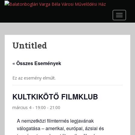
S
k
TOGGLE
i
p
t
o
Untitled
m
a
i
« Összes Események
n
c
Ez az esemény elmúlt.
o
n
t
KULTKIKÖTŐ FILMKLUB
e
n
március 4 - 19:00
-
21:00
t
A nemzetközi filmtermés legjavának
válogatása – amerikai, európai, ázsiai és