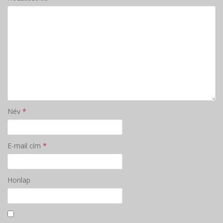
Név
*
E-mail cím
*
Honlap