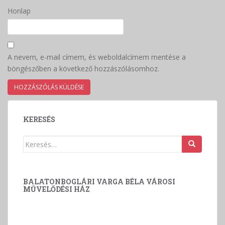
Honlap
A nevem, e-mail címem, és weboldalcímem mentése a
böngészőben a következő hozzászólásomhoz.
KERESÉS
Keresés:
BALATONBOGLÁRI VARGA BÉLA VÁROSI
MŰVELŐDÉSI HÁZ