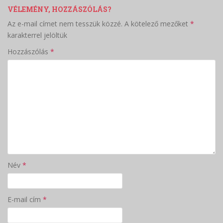
VÉLEMÉNY, HOZZÁSZÓLÁS?
Az e-mail címet nem tesszük közzé.
A kötelező mezőket
*
karakterrel jelöltük
Hozzászólás
*
Név
*
E-mail cím
*