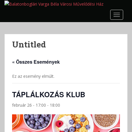
S
k
TOGGLE
i
p
t
o
Untitled
m
a
i
« Összes Események
n
c
Ez az esemény elmúlt.
o
n
t
TÁPLÁLKOZÁS KLUB
e
n
február 26 - 17:00
-
18:00
t