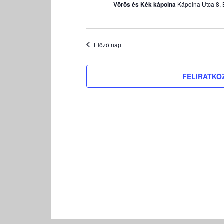
Vörös és Kék kápolna
Kápolna Utca 8, 
k
i
v
á
Előző nap
l
a
FELIRATKO
s
z
t
á
s
a
.