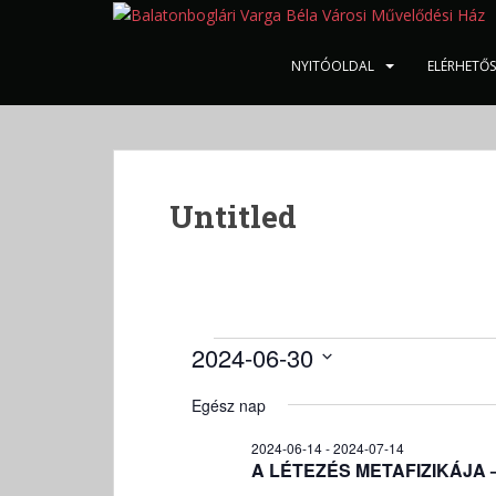
S
k
i
NYITÓOLDAL
ELÉRHETŐ
p
t
o
m
a
Untitled
i
n
c
o
n
t
Események
2024-06-30
e
for
D
n
Egész nap
2024-
á
t
t
06-
2024-06-14
-
2024-07-14
u
A LÉTEZÉS METAFIZIKÁJA – K
30
m