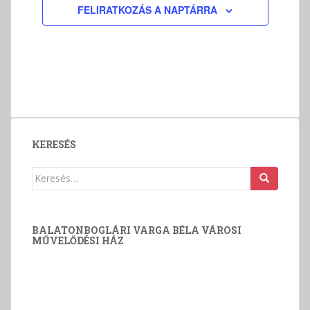
v
FELIRATKOZÁS A NAPTÁRRA
á
l
a
s
z
t
á
s
KERESÉS
Keresés:
BALATONBOGLÁRI VARGA BÉLA VÁROSI
MŰVELŐDÉSI HÁZ