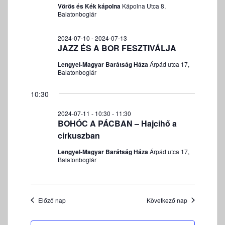
é
e
K
Vörös és Kék kápolna
Kápolna Utca 8,
v
z
I
Balatonboglár
k
á
e
F
k
l
t
E
2024-07-10
-
2024-07-13
e
n
a
J
JAZZ ÉS A BOR FESZTIVÁLJA
r
a
s
E
Lengyel-Magyar Barátság Háza
Árpád utca 17,
v
z
e
Z
Balatonboglár
i
t
É
s
g
á
S
é
10:30
á
s
s
c
a
2024-07-11 - 10:30
-
11:30
e
i
BOHÓC A PÁCBAN – Hajcihő a
.
ó
é
cirkuszban
s
Lengyel-Magyar Barátság Háza
Árpád utca 17,
n
Balatonboglár
é
z
e
Előző nap
Következő nap
t