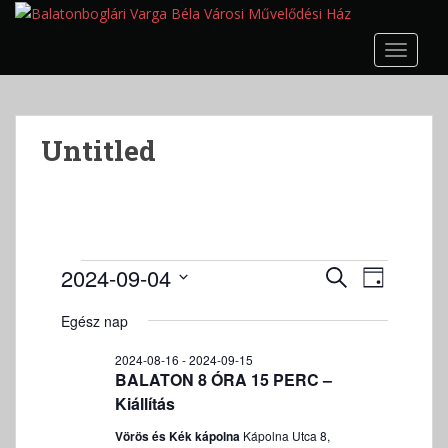
S
k
TOGGLE
i
p
t
o
Untitled
m
a
i
n
c
o
Események
E
E
2024-09-04
K
N
n
s
s
for
E
D
A
t
e
R
Egész nap
e
2024-
á
P
e
m
E
m
t
09-
n
é
2024-08-16
-
2024-09-15
S
é
u
BALATON 8 ÓRA 15 PERC –
t
n
04
E
m
n
Kiállítás
y
T
k
n
y
T
Vörös és Kék kápolna
Kápolna Utca 8,
i